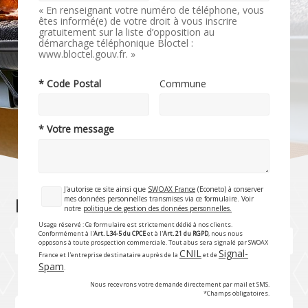
« En renseignant votre numéro de téléphone, vous
êtes informé(e) de votre droit à vous inscrire
gratuitement sur la liste d’opposition au
démarchage téléphonique Bloctel :
www.bloctel.gouv.fr. »
* Code Postal
Commune
* Votre message
J'autorise ce site ainsi que
SWOAX France
(Econeto) à conserver
mes données personnelles transmises via ce formulaire. Voir
Désencombrement des gouttières
notre
politique de gestion des données personnelles.
Usage réservé : Ce formulaire est strictement dédié à nos clients.
Conformément à l'
Art. L34-5 du CPCE
et à l'
Art. 21 du RGPD
, nous nous
Rubrique précédente
Rubrique suivante
opposons à toute prospection commerciale. Tout abus sera signalé par SWOAX
CNIL
Signal-
France et l'entreprise destinataire auprès de la
et de
Spam
.
Nous recevrons votre demande directement par mail et SMS.
*Champs obligatoires.