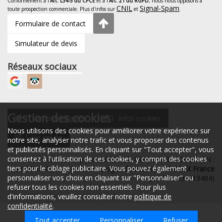
Conformément à l'
Art. L34-5 du CPCE
et à l'
Art. 21 du RGPD
, nous nous opposons à
CNIL
Signal-Spam
toute prospection commerciale. Plus d'infos sur
et
.
Formulaire de contact
Simulateur de devis
Réseaux sociaux
Gestion des cookies
Mentions légales
Infos cookies
Nous utilisons des cookies pour améliorer votre expérience sur
Vie privée
notre site, analyser notre trafic et vous proposer des contenus
et publicités personnalisés. En cliquant sur "Tout accepter", vous
consentez à l'utilisation de ces cookies, y compris des cookies
Site web réalisé pour EN TOUTE TRANSPARENCE (SIREN :
tiers pour le ciblage publicitaire. Vous pouvez également
938950300) avec les technologies
Econeto
par
SWOAX France
personnaliser vos choix en cliquant sur "Personnaliser" ou
(SIREN : 831613484)
refuser tous les cookies non essentiels. Pour plus
d'informations, veuillez consulter notre
politique de
confidentialité
.
Tout accepter
Espace client
Personnaliser
02 55 99 28 28
Refuser