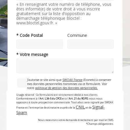
« En renseignant votre numéro de téléphone, vous
êtes informé(e) de votre droit à vous inscrire
gratuitement sur la liste d’opposition au
démarchage téléphonique Bloctel :
www.bloctel.gouv.fr. »
* Code Postal
Commune
* Votre message
J'autorise ce site ainsi que
SWOAX France
(Econeto) à conserver
mes données personnelles transmises via ce formulaire. Voir
notre
politique de gestion des données personnelles.
Usage réservé : Ce formulaire est strictement dédié à nos clients.
Conformément à l'
Art. L34-5 du CPCE
et à l'
Art. 21 du RGPD
, nous nous
opposons à toute prospection commerciale. Tout abus sera signalé par SWOAX
CNIL
Signal-
France et l'entreprise destinataire auprès de la
et de
Spam
.
Nous recevrons votre demande directement par mail et SMS.
*Champs obligatoires.