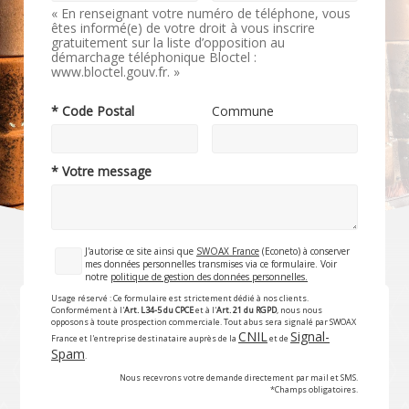
« En renseignant votre numéro de téléphone, vous
êtes informé(e) de votre droit à vous inscrire
gratuitement sur la liste d’opposition au
démarchage téléphonique Bloctel :
www.bloctel.gouv.fr. »
* Code Postal
Commune
* Votre message
J'autorise ce site ainsi que
SWOAX France
(Econeto) à conserver
mes données personnelles transmises via ce formulaire. Voir
notre
politique de gestion des données personnelles.
Usage réservé : Ce formulaire est strictement dédié à nos clients.
Conformément à l'
Art. L34-5 du CPCE
et à l'
Art. 21 du RGPD
, nous nous
opposons à toute prospection commerciale. Tout abus sera signalé par SWOAX
CNIL
Signal-
France et l'entreprise destinataire auprès de la
et de
Spam
.
Nous recevrons votre demande directement par mail et SMS.
*Champs obligatoires.