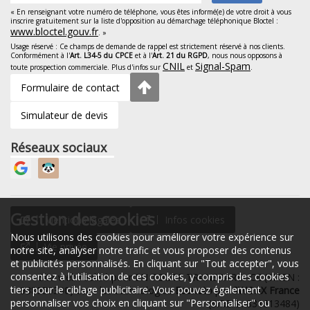
« En renseignant votre numéro de téléphone, vous êtes informé(e) de votre droit à vous
inscrire gratuitement sur la liste d'opposition au démarchage téléphonique Bloctel :
www.bloctel.gouv.fr
. »
Usage réservé : Ce champs de demande de rappel est strictement réservé à nos clients.
Conformément à l'
Art. L34-5 du CPCE
et à l'
Art. 21 du RGPD
, nous nous opposons à
CNIL
Signal-Spam
toute prospection commerciale. Plus d'infos sur
et
.
Formulaire de contact
Simulateur de devis
Réseaux sociaux
Gestion des cookies
Mentions légales
Infos cookies
Nous utilisons des cookies pour améliorer votre expérience sur
Vie privée
notre site, analyser notre trafic et vous proposer des contenus
et publicités personnalisés. En cliquant sur "Tout accepter", vous
consentez à l'utilisation de ces cookies, y compris des cookies
Site web réalisé pour EN TOUTE TRANSPARENCE (SIREN :
tiers pour le ciblage publicitaire. Vous pouvez également
938950300) avec les technologies
Econeto
par
SWOAX France
personnaliser vos choix en cliquant sur "Personnaliser" ou
(SIREN : 831613484)