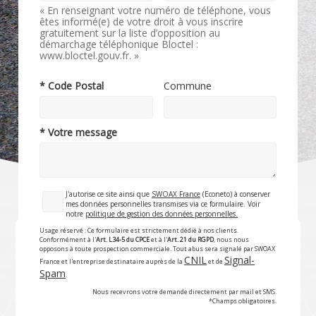
« En renseignant votre numéro de téléphone, vous
êtes informé(e) de votre droit à vous inscrire
gratuitement sur la liste d’opposition au
démarchage téléphonique Bloctel :
www.bloctel.gouv.fr. »
* Code Postal
Commune
* Votre message
J'autorise ce site ainsi que
SWOAX France
(Econeto) à conserver
mes données personnelles transmises via ce formulaire. Voir
notre
politique de gestion des données personnelles.
Usage réservé : Ce formulaire est strictement dédié à nos clients.
Conformément à l'
Art. L34-5 du CPCE
et à l'
Art. 21 du RGPD
, nous nous
opposons à toute prospection commerciale. Tout abus sera signalé par SWOAX
CNIL
Signal-
France et l'entreprise destinataire auprès de la
et de
Spam
.
Nous recevrons votre demande directement par mail et SMS.
*Champs obligatoires.