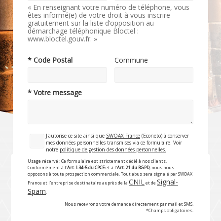
« En renseignant votre numéro de téléphone, vous
êtes informé(e) de votre droit à vous inscrire
gratuitement sur la liste d’opposition au
démarchage téléphonique Bloctel :
www.bloctel.gouv.fr. »
* Code Postal
Commune
* Votre message
J'autorise ce site ainsi que
SWOAX France
(Econeto) à conserver
mes données personnelles transmises via ce formulaire. Voir
notre
politique de gestion des données personnelles.
Usage réservé : Ce formulaire est strictement dédié à nos clients.
Conformément à l'
Art. L34-5 du CPCE
et à l'
Art. 21 du RGPD
, nous nous
opposons à toute prospection commerciale. Tout abus sera signalé par SWOAX
CNIL
Signal-
France et l'entreprise destinataire auprès de la
et de
Spam
.
Nous recevrons votre demande directement par mail et SMS.
*Champs obligatoires.